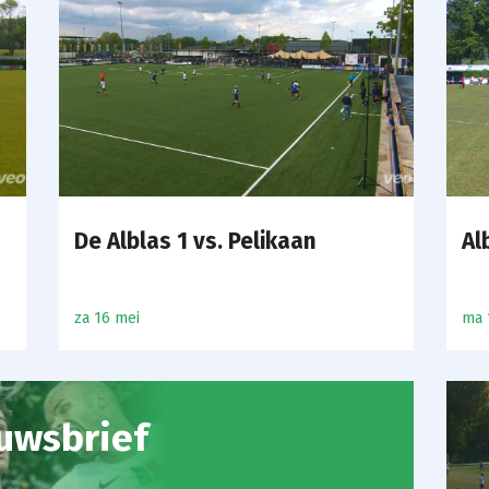
De Alblas 1 vs. Pelikaan
Al
za 16 mei
ma 
uwsbrief