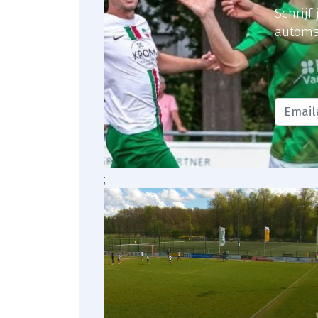
Schrijf
automa
;