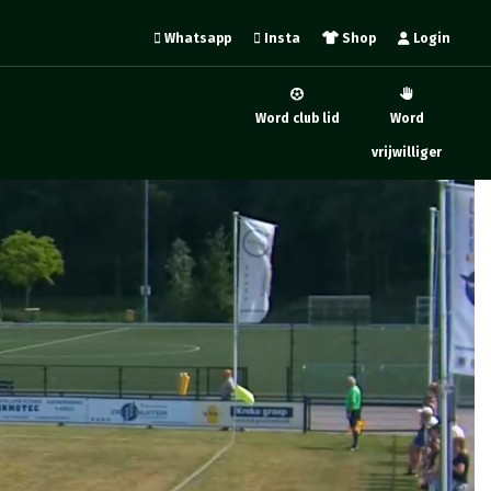
Whatsapp
Insta
Shop
Login
Word club lid
Word
vrijwilliger