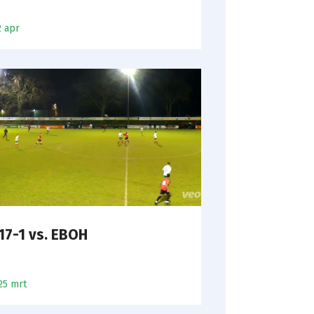
2 apr
17-1 vs. EBOH
25 mrt