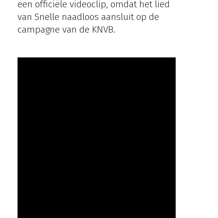
een officiële videoclip, omdat het lied
van Snelle naadloos aansluit op de
campagne van de KNVB.