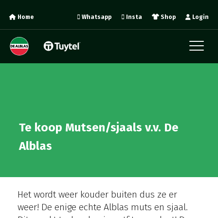
Home
Whatsapp
Insta
Shop
Login
Te koop Mutsen/sjaals v.v. De
Alblas
Het wordt weer kouder buiten dus ze er
weer! De enige echte Alblas muts en sjaal.