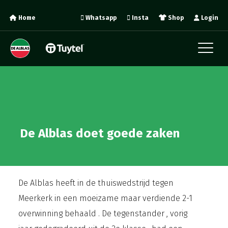
Home
Whatsapp
Insta
Shop
Login
De Alblas doet goede zaken
De Alblas heeft in de thuiswedstrijd tegen
Meerkerk in een moeizame maar verdiende 2-1
overwinning behaald . De tegenstander , vorig