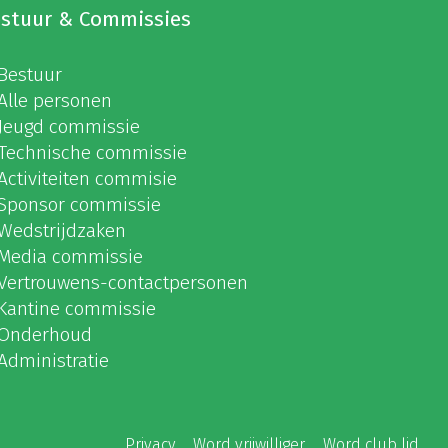
stuur & Commissies
Bestuur
Alle personen
Jeugd commissie
Technische commissie
Activiteiten commisie
Sponsor commissie
Wedstrijdzaken
Media commissie
Vertrouwens-contactpersonen
Kantine commissie
Onderhoud
Administratie
Privacy
Word vrijwilliger
Word club lid