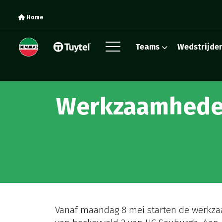
Home
Teams
Wedstrijde
Werkzaamhede
Vanaf maandag 8 mei starten de werkza