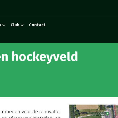
n
Club
Contact
n hockeyveld
amheden voor de renovatie