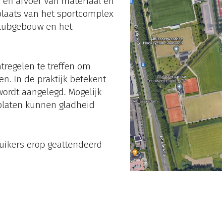
 en afvoer van materiaal en
plaats van het sportcomplex
 clubgebouw en het
regelen te treffen om
. In de praktijk betekent
wordt aangelegd. Mogelijk
 platen kunnen gladheid
uikers erop geattendeerd