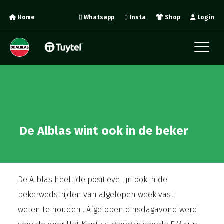
Home
Whatsapp
Insta
Shop
Login
De Alblas wint ook in de beker
De Alblas heeft de positieve lijn ook in de
bekerwedstrijden van afgelopen week vast
weten te houden . Afgelopen dinsdagavond werd