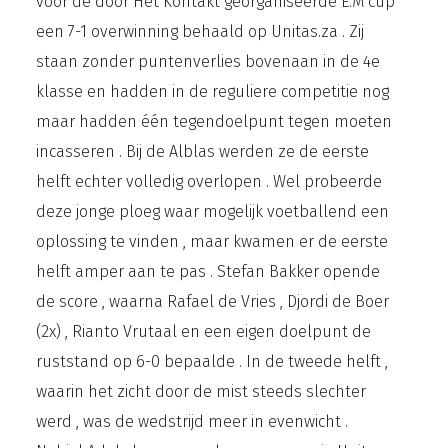
voor de door Het Kontakt georganiseerde E.M cup
een 7-1 overwinning behaald op Unitas.za . Zij
staan zonder puntenverlies bovenaan in de 4e
klasse en hadden in de reguliere competitie nog
maar hadden één tegendoelpunt tegen moeten
incasseren . Bij de Alblas werden ze de eerste
helft echter volledig overlopen . Wel probeerde
deze jonge ploeg waar mogelijk voetballend een
oplossing te vinden , maar kwamen er de eerste
helft amper aan te pas . Stefan Bakker opende
de score , waarna Rafael de Vries , Djordi de Boer
(2x) , Rianto Vrutaal en een eigen doelpunt de
ruststand op 6-0 bepaalde . In de tweede helft ,
waarin het zicht door de mist steeds slechter
werd , was de wedstrijd meer in evenwicht .