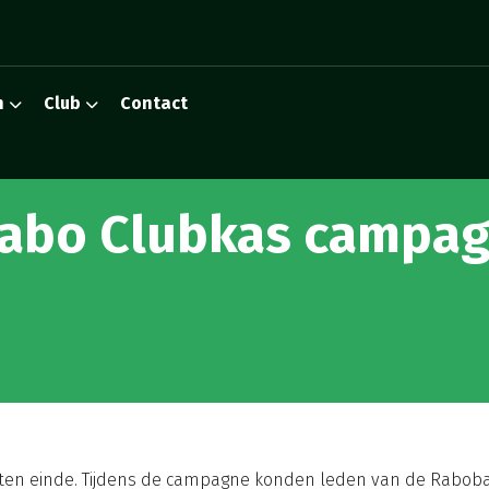
n
Club
Contact
abo Clubkas campa
ten einde. Tijdens de campagne konden leden van de Raboba