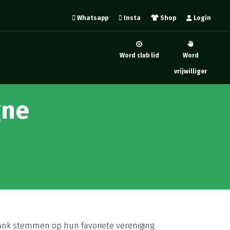
Whatsapp
Insta
Shop
Login
Word club lid
Word
vrijwilliger
gne
nk stemmen op hun favoriete vereniging