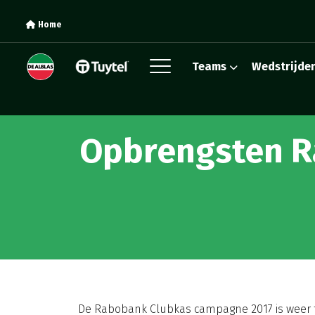
Home
Teams
Wedstrijde
Opbrengsten R
De Rabobank Clubkas campagne 2017 is weer 