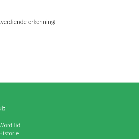
elverdiende erkenning!
ub
Word lid
Historie