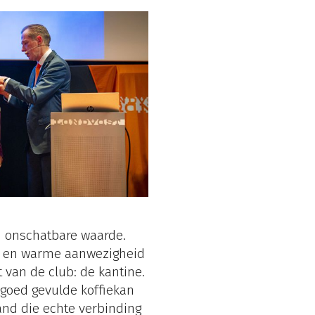
an onschatbare waarde.
id en warme aanwezigheid
rt van de club: de kantine.
 goed gevulde koffiekan
and die echte verbinding