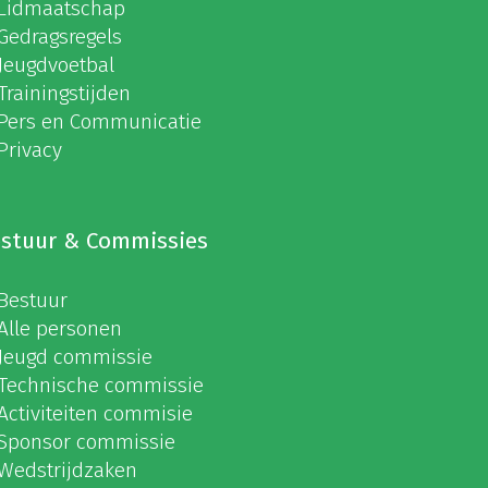
Lidmaatschap
Gedragsregels
Jeugdvoetbal
Trainingstijden
Pers en Communicatie
Privacy
stuur & Commissies
Bestuur
Alle personen
Jeugd commissie
Technische commissie
Activiteiten commisie
Sponsor commissie
Wedstrijdzaken