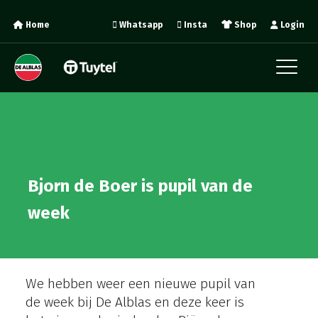
Home
Whatsapp
Insta
Shop
Login
Bjorn de Boer is pupil van de
week
We hebben weer een nieuwe pupil van
de week bij De Alblas en deze keer is