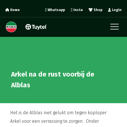
Home
Whatsapp
Insta
Shop
Login
Arkel na de rust voorbij de
Alblas
Het is de Alblas niet gelukt om tegen koploper
Arkel voor een verrassing te zorgen . Onder