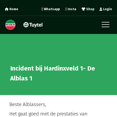
Home
Whatsapp
Insta
Shop
Login
Incident bij Hardinxveld 1- De
Alblas 1
Beste Alblassers,
Het gaat goed met de prestaties van