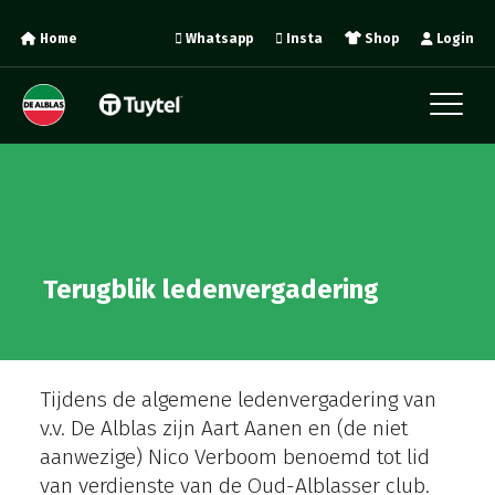
Home
Whatsapp
Insta
Shop
Login
Terugblik ledenvergadering
Tijdens de algemene ledenvergadering van
v.v. De Alblas zijn Aart Aanen en (de niet
aanwezige) Nico Verboom benoemd tot lid
van verdienste van de Oud-Alblasser club.