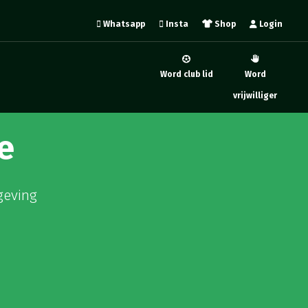
Whatsapp
Insta
Shop
Login
Word club lid
Word
vrijwilliger
e
geving