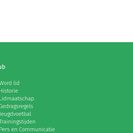
ub
Word lid
Historie
Lidmaatschap
Gedragsregels
Jeugdvoetbal
Trainingstijden
Pers en Communicatie