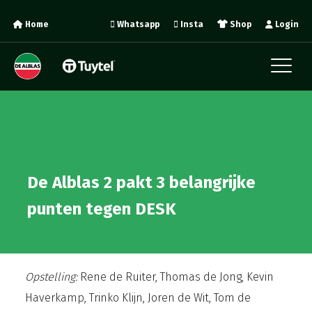
Home
Whatsapp
Insta
Shop
Login
De Alblas 2 pakt 3 belangrijke
punten tegen DESK
Opstelling:
Rene de Ruiter, Thomas de Jong, Kevin
Haverkamp, Trinko Klijn, Joren de Wit, Tom de