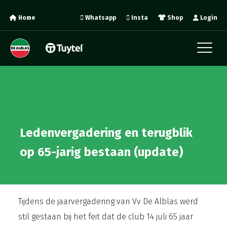
Home
Whatsapp
Insta
Shop
Login
Ledenvergadering en terugblik
op 65-jarig bestaan (update)
Tijdens de jaarvergadering van Vv De Alblas werd
stil gestaan bij het feit dat de club 14 juli 65 jaar