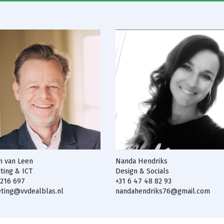
jn van Leen
Nanda Hendriks
ting & ICT
Design & Socials
 216 697
+31 6 47 48 82 93
ting@vvdealblas.nl
nandahendriks76@gmail.com