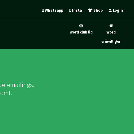
Whatsapp
Insta
Shop
Login
Word club lid
Word
vrijwilliger
de emailings.
oomt.