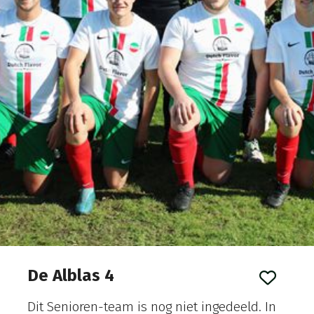
De Alblas 4
Dit Senioren-team
is nog niet ingedeeld.
In