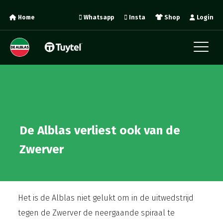
Home
Whatsapp
Insta
Shop
Login
De Alblas verliest ook van de
Zwerver
Het is de Alblas niet gelukt om in de uitwedstrijd
tegen de Zwerver de neergaande spiraal te