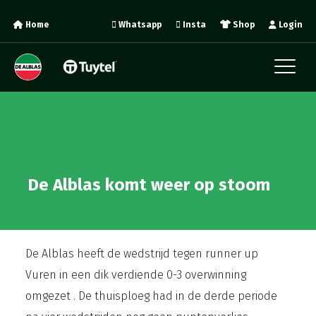
Home
Whatsapp
Insta
Shop
Login
De Alblas komt weer op stoom
De Alblas heeft de wedstrijd tegen runner up
Vuren in een dik verdiende 0-3 overwinning
omgezet . De thuisploeg had in de derde periode