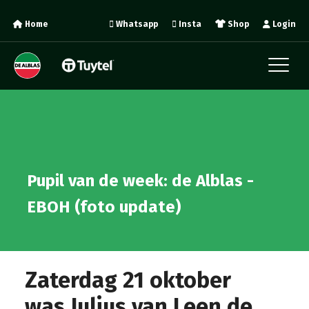
Home
Whatsapp
Insta
Shop
Login
Pupil van de week: de Alblas -
EBOH (foto update)
Zaterdag 21 oktober
was Julius van Leen de