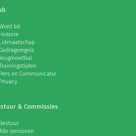
ub
Word lid
Historie
Lidmaatschap
Gedragsregels
Jeugdvoetbal
Trainingstijden
Pers en Communicatie
Privacy
stuur & Commissies
Bestuur
Alle personen