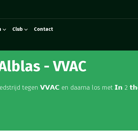
n
Club
Contact
Alblas - VVAC
rijd tegen 𝗩𝗩𝗔𝗖 en daarna los met 𝗜𝗻 2 𝘁𝗵𝗲 𝗳