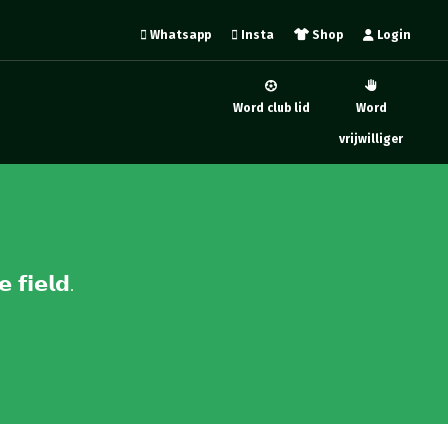
Whatsapp
Insta
Shop
Login
Word club lid
Word
vrijwilliger
𝗶𝗲𝗹𝗱.