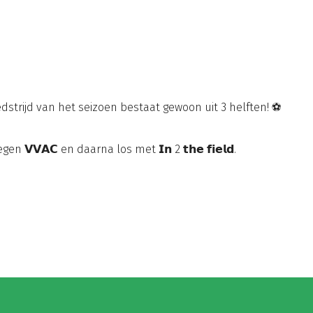
trijd van het seizoen bestaat gewoon uit 3 helften! ⚽️
𝗩𝗩𝗔𝗖 en daarna los met 𝗜𝗻 2 𝘁𝗵𝗲 𝗳𝗶𝗲𝗹𝗱.