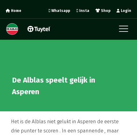
Home
Whatsapp
Insta
Shop
Login
De Alblas speelt gelijk in
Asperen
Het is de Alblas niet gelukt in Asperen de eerste
drie punter te scoren . In een spannende , maar