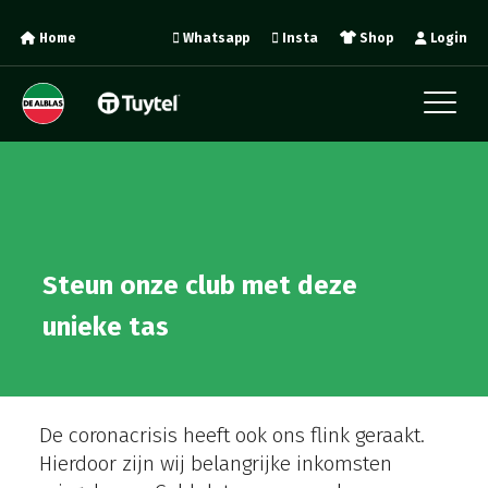
Home
Whatsapp
Insta
Shop
Login
Steun onze club met deze
unieke tas
De coronacrisis heeft ook ons flink geraakt.
Hierdoor zijn wij belangrijke inkomsten