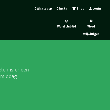
Whatsapp
Insta
Shop
Login
Word club lid
Word
vrijwilliger
len is er een
n middag