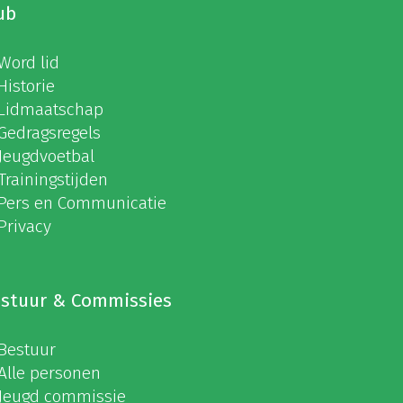
ub
Word lid
Historie
Lidmaatschap
Gedragsregels
Jeugdvoetbal
Trainingstijden
Pers en Communicatie
Privacy
stuur & Commissies
Bestuur
Alle personen
Jeugd commissie