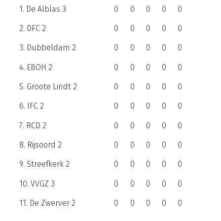
1. De Alblas 3
0
0
0
0
0
2. DFC 2
0
0
0
0
0
3. Dubbeldam 2
0
0
0
0
0
4. EBOH 2
0
0
0
0
0
5. Groote Lindt 2
0
0
0
0
0
6. IFC 2
0
0
0
0
0
7. RCD 2
0
0
0
0
0
8. Rijsoord 2
0
0
0
0
0
9. Streefkerk 2
0
0
0
0
0
10. VVGZ 3
0
0
0
0
0
11. De Zwerver 2
0
0
0
0
0