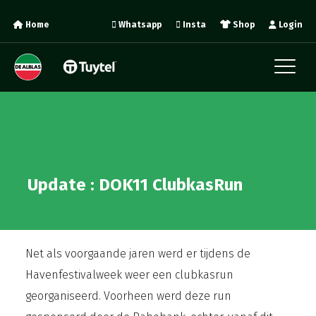
Home
Whatsapp
Insta
Shop
Login
Update : DOK11 ClubkasRun
Net als voorgaande jaren werd er tijdens de
Havenfestivalweek weer een clubkasrun
georganiseerd. Voorheen werd deze run