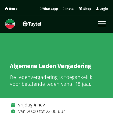
Home
Whatsapp
Insta
Shop
Login
Algemene Leden Vergadering
De ledenvergadering is toegankelijk
voor betalende leden vanaf 18 jaar.
vrijdag 4 nov
Van
20:00
tot
23:00 uur