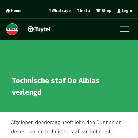
Home
Whatsapp
Insta
Shop
Login
Technische staf De Alblas
verlengd
Afgelopen donderdag heeft John den Dunnen en
de rest van de technische staf van het eerste