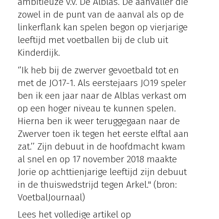
ambitieuze v.v. De Alblas. De aanvaller die
zowel in de punt van de aanval als op de
linkerflank kan spelen begon op vierjarige
leeftijd met voetballen bij de club uit
Kinderdijk.
‘’Ik heb bij de zwerver gevoetbald tot en
met de JO17-1. Als eerstejaars JO19 speler
ben ik een jaar naar de Alblas verkast om
op een hoger niveau te kunnen spelen.
Hierna ben ik weer teruggegaan naar de
Zwerver toen ik tegen het eerste elftal aan
zat.’’ Zijn debuut in de hoofdmacht kwam
al snel en op 17 november 2018 maakte
Jorie op achttienjarige leeftijd zijn debuut
in de thuiswedstrijd tegen
Arkel
." (bron:
VoetbalJournaal)
Lees het volledige artikel op