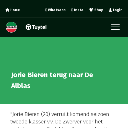
Home
Whatsapp
Insta
Shop
Login
Jorie Bieren terug naar De
Alblas
"Jorie Bieren (20) verruilt komend seizoen
tweede klasser v.v. De Zwerver voor het