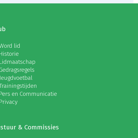
ub
Word lid
Historie
Lidmaatschap
Gedragsregels
Jeugdvoetbal
Trainingstijden
Pers en Communicatie
Privacy
stuur & Commissies