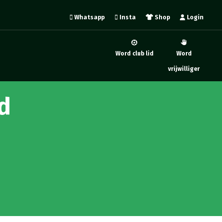
Whatsapp
Insta
Shop
Login
Word club lid
Word
vrijwilliger
gd