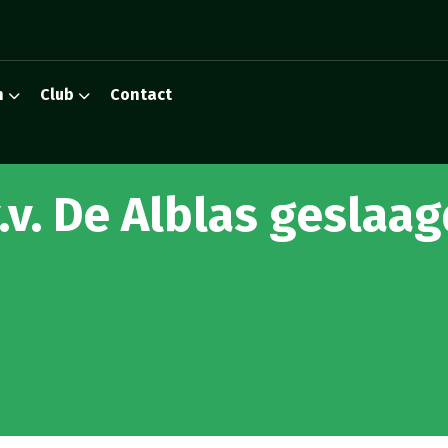
n
Club
Contact
.v. De Alblas geslaa