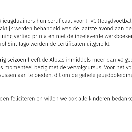
 jeugdtrainers hun certificaat voor JTVC (Jeugdvoetbal
ktijk werden behandeld was de laatste avond aan de t
ining verliep prima en met de ingeleverde werkboeken 
l Sint Jago werden de certificaten uitgereikt.
ig seizoen heeft de Alblas inmiddels meer dan 40 gece
ners momenteel bezig met de vervolgcursus. Voor het v
sussen aan te bieden, dit om de gehele jeugdopleiding
gden feliciteren en willen we ook alle kinderen beda