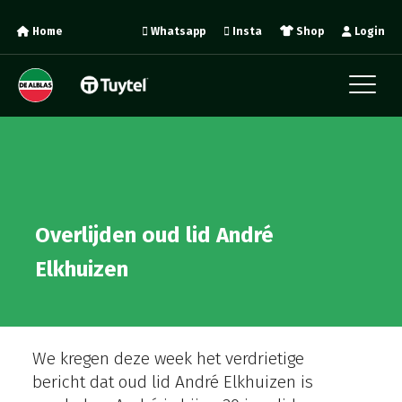
Home
Whatsapp
Insta
Shop
Login
Overlijden oud lid André
Elkhuizen
We kregen deze week het verdrietige
bericht dat oud lid André Elkhuizen is