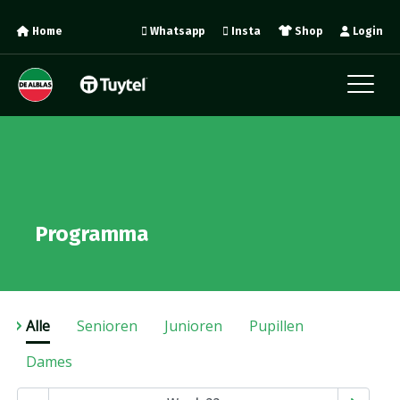
Home
Whatsapp
Insta
Shop
Login
Programma
Alle
Senioren
Junioren
Pupillen
Dames