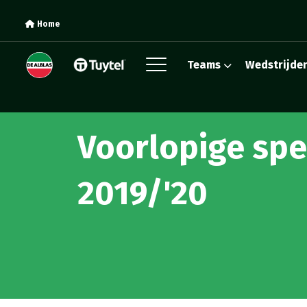
Home
Teams
Wedstrijde
Voorlopige sp
2019/'20