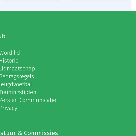
ub
Word lid
Historie
Lidmaatschap
Gedragsregels
Jeugdvoetbal
Trainingstijden
Pers en Communicatie
Privacy
stuur & Commissies