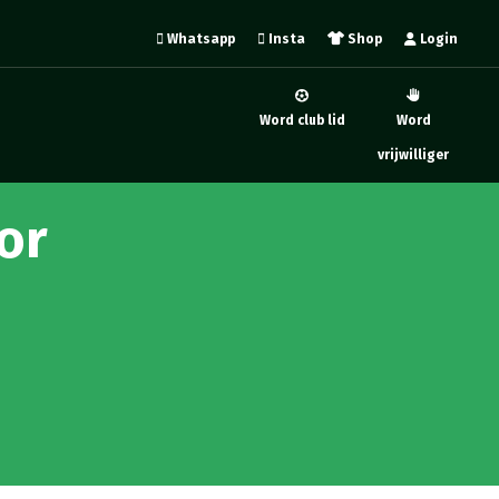
Whatsapp
Insta
Shop
Login
Word club lid
Word
vrijwilliger
or