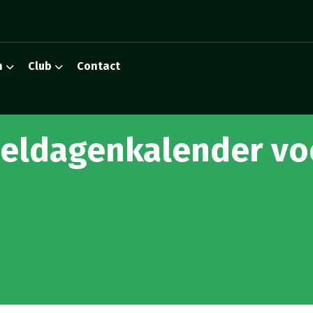
n
Club
Contact
eeldagenkalender vo