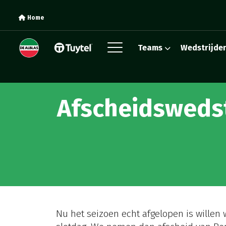
Home
Teams
Wedstrijde
Afscheidswedst
Nu het seizoen echt afgelopen is willen 