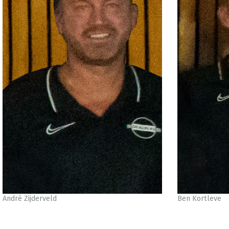
André Zijderveld
Ben Kortleve