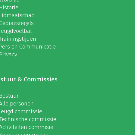
Historie
Lidmaatschap
Gedragsregels
Jeugdvoetbal
Trainingstijden
Pers en Communicatie
Privacy
stuur & Commissies
Bestuur
Alle personen
Jeugd commissie
Technische commissie
Activiteiten commisie
Sponsor commissie