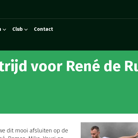
n
Club
Contact
rijd voor René de Ru
we dit mooi afsluiten op de