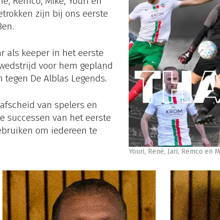
é, Remco, Mike, Youri en
etrokken zijn bij ons eerste
Ben.
r als keeper in het eerste
wedstrijd voor hem gepland
n tegen De Alblas Legends.
afscheid van spelers en
de successen van het eerste
ebruiken om iedereen te
Youri, René, Jari, Remco en M