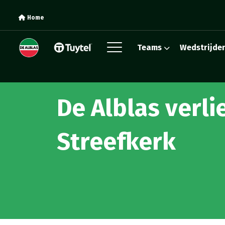
Home
Teams
Wedstrijde
De Alblas verli
Streefkerk