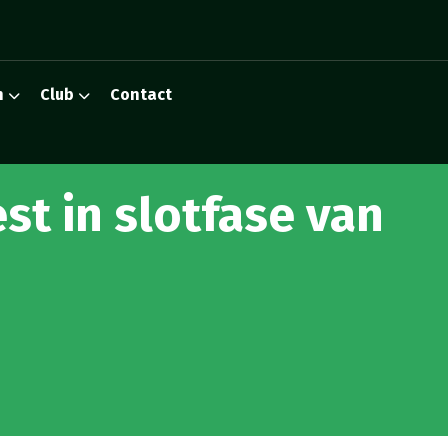
n
Club
Contact
est in slotfase van