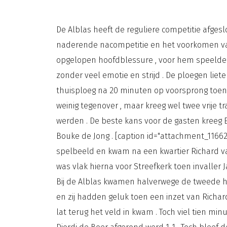
De Alblas heeft de reguliere competitie afgesl
naderende nacompetitie en het voorkomen van 
opgelopen hoofdblessure , voor hem speelde Ke
zonder veel emotie en strijd . De ploegen liet
thuisploeg na 20 minuten op voorsprong toen d
weinig tegenover , maar kreeg wel twee vrije 
werden . De beste kans voor de gasten kreeg E
Bouke de Jong . [caption id="attachment_11662
spelbeeld en kwam na een kwartier Richard va
was vlak hierna voor Streefkerk toen invaller 
Bij de Alblas kwamen halverwege de tweede hel
en zij hadden geluk toen een inzet van Richar
lat terug het veld in kwam . Toch viel tien mi