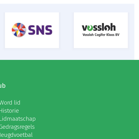
ub
Word lid
Historie
Lidmaatschap
Gedragsregels
Jeugdvoetbal