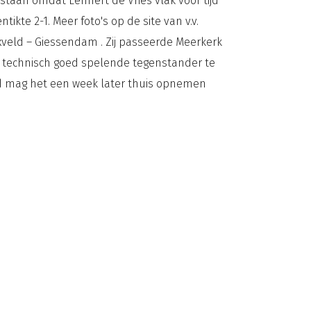
staan omdat Lennert de Vries vlak voor tijd
ntikte 2-1. Meer foto's op
de site van v.v.
xveld – Giessendam . Zij passeerde Meerkerk
en technisch goed spelende tegenstander te
ijd mag het een week later thuis opnemen