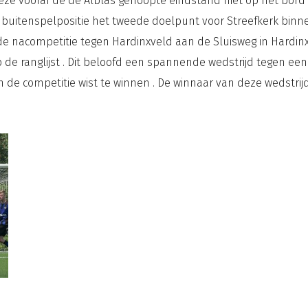
 deze vooraf de de Alblas gehoopte eindstand niet op het bord 
in buitenspelpositie het tweede doelpunt voor Streefkerk binne
 de nacompetitie tegen Hardinxveld aan de Sluisweg in Hardin
 de ranglijst . Dit beloofd een spannende wedstrijd tegen e
an de competitie wist te winnen . De winnaar van deze wedstr