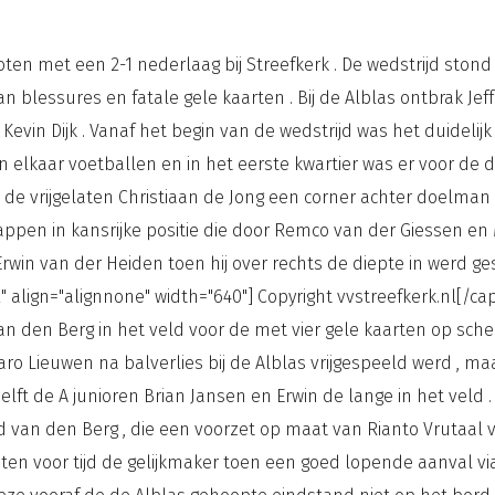
oten met een 2-1 nederlaag bij Streefkerk . De wedstrijd stond
blessures en fatale gele kaarten . Bij de Alblas ontbrak Jef
vin Dijk . Vanaf het begin van de wedstrijd was het duideli
en elkaar voetballen en in het eerste kwartier was er voor de
e vrijgelaten Christiaan de Jong een corner achter doelman M
trappen in kansrijke positie die door Remco van der Giessen e
rwin van der Heiden toen hij over rechts de diepte in werd g
" align="alignnone" width="640"]
Copyright vvstreefkerk.nl[/ca
n den Berg in het veld voor de met vier gele kaarten op sche
Jaro Lieuwen na balverlies bij de Alblas vrijgespeeld werd , ma
ft de A junioren Brian Jansen en Erwin de lange in het veld .
d van den Berg , die een voorzet op maat van Rianto Vrutaal 
nuten voor tijd de gelijkmaker toen een goed lopende aanval v