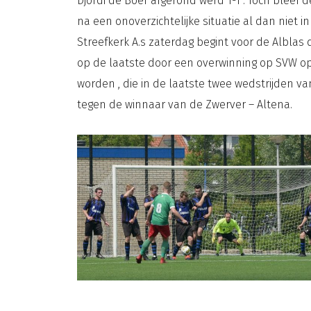
Djordi de Boer afgerond werd 1-1 . Toch bleef
na een onoverzichtelijke situatie al dan niet 
Streefkerk
A.s zaterdag begint voor de Alblas
op de laatste door een overwinning op SVW op
worden , die in de laatste twee wedstrijden v
tegen de winnaar van de Zwerver – Altena.