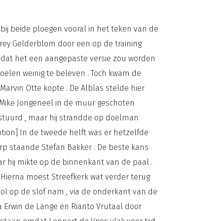
 bij beide ploegen vooral in het teken van de
frey Gelderblom door een op de training
jk dat het een aangepaste versie zou worden
 doelen weinig te beleven . Toch kwam de
arvin Otte kopte . De Alblas stelde hier
n Mike Jongeneel in de muur geschoten
estuurd , maar hij strandde op doelman
ption] In de tweede helft was er hetzelfde
rp staande Stefan Bakker . De beste kans
ar hij mikte op de binnenkant van de paal .
 Hierna moest Streefkerk wat verder terug
vol op de slof nam , via de onderkant van de
ia Erwin de Lange en Rianto Vrutaal door